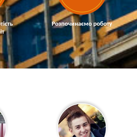
тість
Розпочинаємо роботу
іт