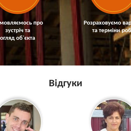
мовляємось про
Розраховуємо вар
зустріч та
та терміни роб
огляд об`єкта
Відгуки