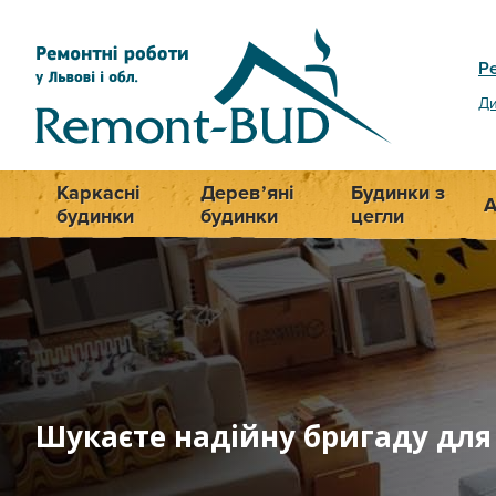
Р
Ди
Каркасні
Дерев’яні
Будинки з
А
будинки
будинки
цегли
Шукаєте надійну бригаду для