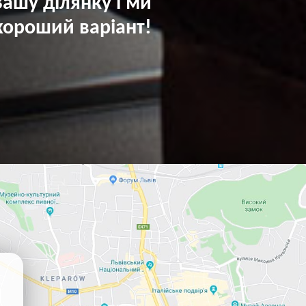
ашу ділянку і ми
хороший варіант!