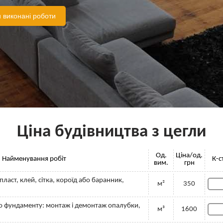
 виконані роботи
Ціна будівництва з цегли
Од.
Ціна/од.
Найменування робіт
К-с
вим.
грн
ласт, клей, сітка, короїд або баранник,
м²
350
о фундаменту: монтаж і демонтаж опалубки,
м³
1600