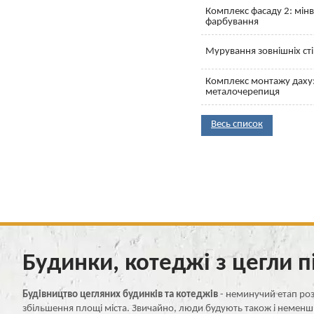
Комплекс фасаду 2: мінва
фарбування
Мурування зовнішніх сті
Комплекс монтажу даху:
металочерепиця
Весь список
Будинки, котеджі з цегли п
Будівництво цегляних будинків та котеджів
- неминучий етап роз
збільшення площі міста. Звичайно, люди будують також і неменш 