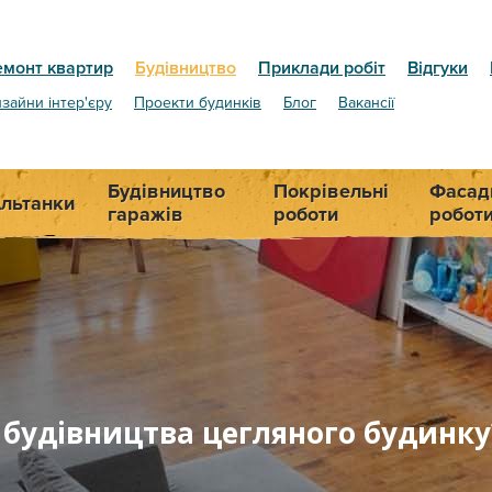
емонт квартир
Будівництво
Приклади робіт
Відгуки
зайни інтер'єру
Проекти будинків
Блог
Вакансії
Будівництво
Покрівельні
Фасад
льтанки
гаражів
роботи
робот
 будівництва цегляного будинку