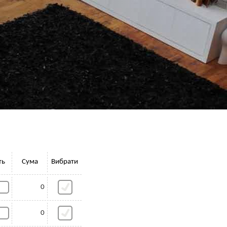
ть
Сума
Вибрати
0
0