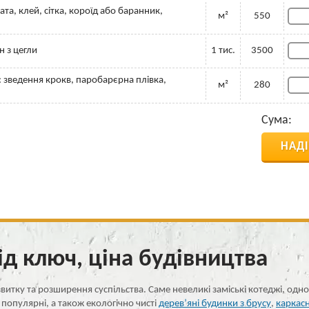
та, клей, сітка, короїд або баранник,
м²
550
н з цегли
1 тис.
3500
 зведення крокв, паробарєрна плівка,
м²
280
Сума:
НАД
ід ключ, ціна будівництва
витку та розширення суспільства. Саме невеликі заміські котеджі, од
популярні, а також екологічно чисті
дерев’яні будинки з брусу
,
каркасн