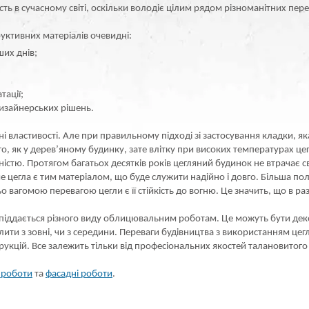
ь в сучасному світі, оскільки володіє цілим рядом різноманітних пере
уктивних матеріалів очевидні:
ших днів;
тації;
дизайнерських рішень.
і властивості. Але при правильному підході зі застосування кладки, я
вго, як у дерев’яному будинку, зате влітку при високих температурах
йністю. Протягом багатьох десятків років цегляний будинок не втрачає 
ме цегла є тим матеріалом, що буде служити надійно і довго. Більша 
агомою перевагою цегли є її стійкість до вогню. Це значить, що в раз
 піддається різного виду облицювальним роботам. Це можуть бути дек
и з зовні, чи з середини. Переваги будівництва з використанням цегли
кцій. Все залежить тільки від професіональних якостей талановитого а
 роботи
та
фасадні роботи
.