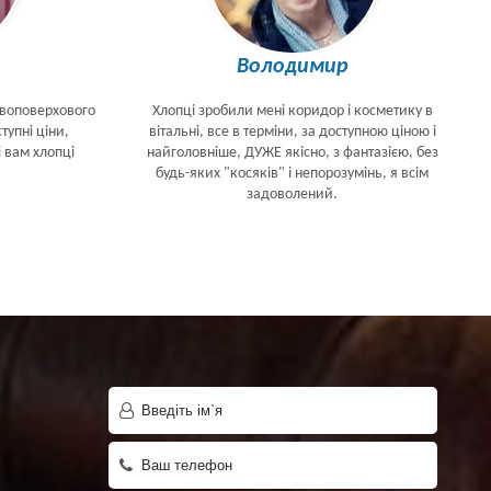
Володимир
двоповерхового
Хлопці зробили мені коридор і косметику в
тупні ціни,
вітальні, все в терміни, за доступною ціною і
і вам хлопці
найголовніше, ДУЖЕ якісно, з фантазією, без
будь-яких "косяків" і непорозумінь, я всім
задоволений.