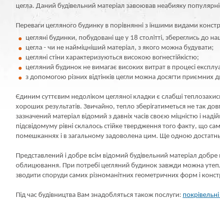
цегла. Даний будівельний матеріал завоював неабияку популярніст
Переваги цегляного будинку в порівнянні з іншими видами констр
цегляні будинки, побудовані ще у 18 столітті, збереглись до на
цегла - чи не найміцніший матеріал, з якого можна будувати;
цегляні стіни характеризуються високою вогнестійкістю;
цегляний будинок не вимагає високих витрат в процесі експлуа
з допомогою різних відтінків цегли можна досягти приємних 
Єдиним суттєвим недоліком цегляної кладки є слабші теплозахисн
хороших результатів. Звичайно, тепло зберігатиметься не так до
зазначений матеріал відомий з давніх часів своєю міцністю і наді
підсвідомуму рівні склалось стійке твердження того факту, що са
помешканнях і в загальному задоволена цим. Ще одною достатньо в
Представлений і добре всім відомий будівельний матеріал добре
облицювання. При потребі цегляний будинок завжди можна утеплит
зводити споруди самих різноманітних геометричних форм і констру
Під час будівництва Вам знадобляться також послуги:
покрівельні