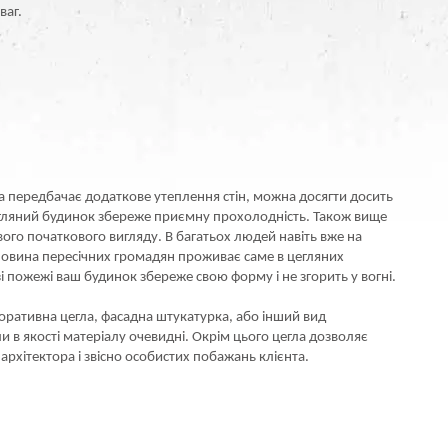
ваг.
ка передбачає додаткове утеплення стін, можна досягти досить
 цегляний будинок збереже приємну прохолодність. Також вище
свого початкового вигляду. В багатьох людей навіть вже на
половина пересічних громадян проживає саме в цегляних
і пожежі ваш будинок збереже свою форму і не згорить у вогні.
оративна цегла, фасадна штукатурка, або інший вид
 в якості матеріалу очевидні. Окрім цього цегла дозволяє
рхітектора і звісно особистих побажань клієнта.