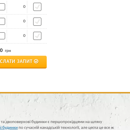
0
0
0
0
грн
ІСЛАТИ ЗАПИТ
но та двоповерхові будинки є першопрохідцями на шляху
і будинки
по сучасній канадській технології, але цегла це все ж