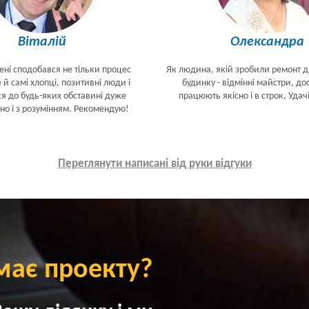
Віталій
Олександра
ені сподобався не тільки процес
Як людина, якій зробили ремонт 
 й самі хлопці, позитивні люди і
будинку - відмінні майстри, дос
ся до будь-яких обставині дуже
працюють якісно і в строк, Удач
но і з розумінням. Рекомендую!
Переглянути написані від руки відгуки
має проекту?