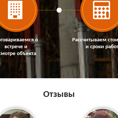
говариваемся о
Рассчитываем сто
встрече и
и сроки рабо
смотре объекта
Отзывы