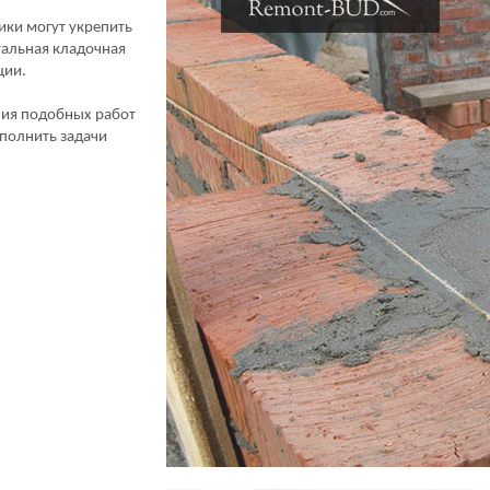
ики могут укрепить
тальная кладочная
ции.
ния подобных работ
ыполнить задачи