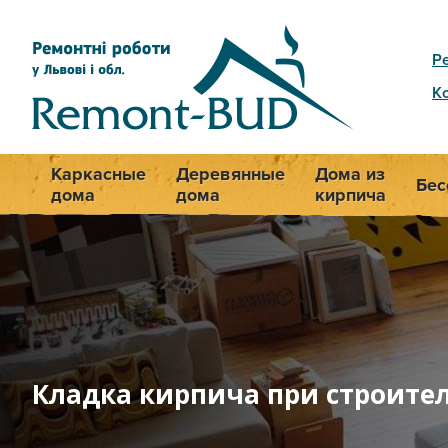
Р
К
Каркасные
Деревянные
Дома из
Бес
дома
дома
кирпича
Кладка кирпича при строите