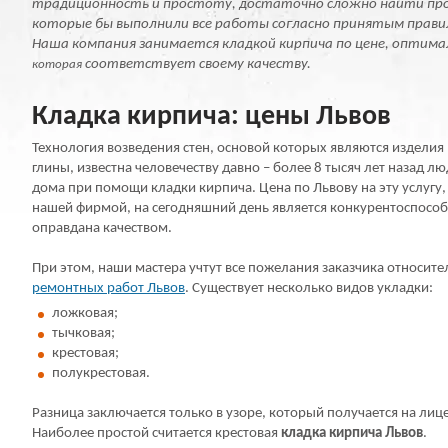
традиционность и простоту, достаточно сложно найти про
которые бы выполнили все работы согласно принятым прав
Наша компания занимается кладкой кирпича по цене, оптим
соответствует своему качеству.
которая
Кладка кирпича: цены Львов
Технология возведения стен, основой которых являются издели
глины, известна человечеству давно – более 8 тысяч лет назад л
дома при помощи кладки кирпича. Цена по Львову на эту услугу
нашей фирмой, на сегодняшний день является конкурентоспосо
оправдана качеством.
При этом, наши мастера учтут все пожелания заказчика относит
ремонтных работ Львов
. Существует несколько видов укладки:
ложковая;
тычковая;
крестовая;
полукрестовая.
Разница заключается только в узоре, который получается на лиц
Наиболее простой считается крестовая
кладка кирпича Львов
.