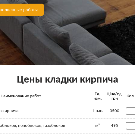
ыполненные работы
Цены кладки кирпича
Ед.
Ціна/ед.
Наименование работ
Кол
изм.
грн
з кирпича
1 тыс.
3500
тоблоков, пеноблоков, газоблоков
м³
495