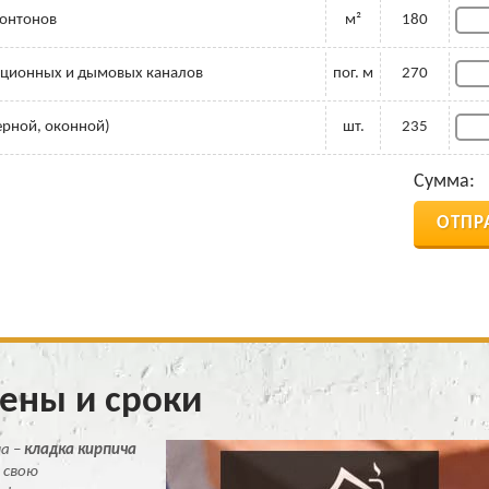
ронтонов
м²
180
яционных и дымовых каналов
пог. м
270
рной, оконной)
шт.
235
Сумма:
ОТПР
Цены и сроки
ма –
кладка кирпича
 свою