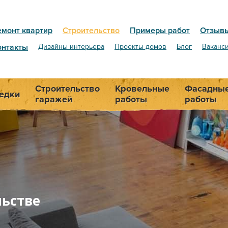
емонт квартир
Строительство
Примеры работ
Отзыв
онтакты
Дизайны интерьера
Проекты домов
Блог
Ваканс
Строительство
Кровельные
Фасадны
едки
гаражей
работы
работы
льстве