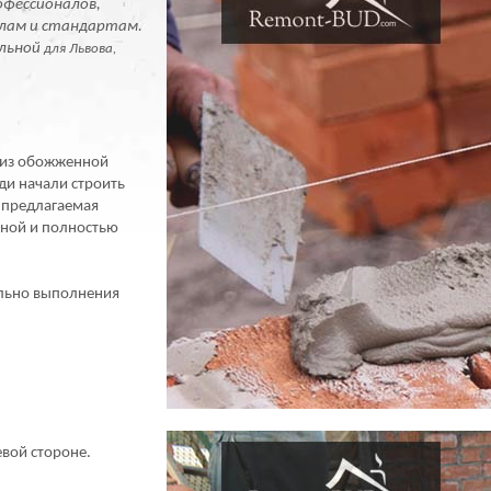
фессионалов,
илам и стандартам.
альной
для Львова,
я из обожженной
юди начали строить
, предлагаемая
бной и полностью
ельно выполнения
евой стороне.