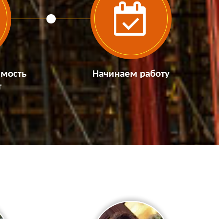
имость
Начинаем работу
т