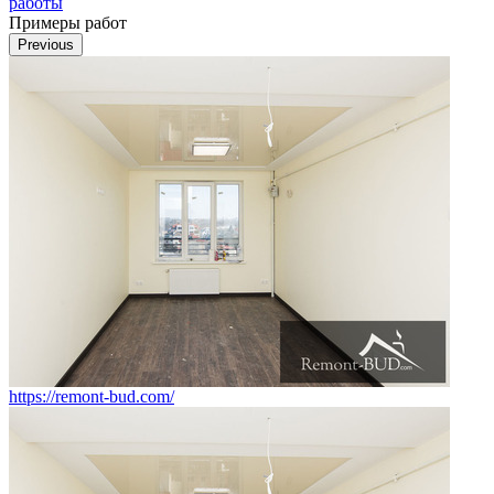
работы
Примеры работ
Previous
https://remont-bud.com/
h