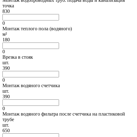
Монтаж водопроводных труб: подача воды и канализация
точка
830
0
Монтаж теплого пола (водяного)
м²
180
0
Врезка в стояк
шт.
390
0
Монтаж водяного счетчика
шт.
390
0
Монтаж водяного фильтра после счетчика на пластиковой
трубе
шт.
650