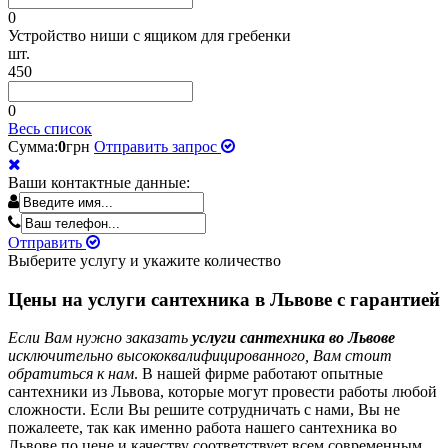
0
Устройство ниши с ящиком для гребенки
шт.
450
0
Весь список
Сумма:
0
грн
Отправить запрос
Ваши контактные данные:
Отправить
Выберите услугу и укажите количество
Цены на услуги сантехника в Львове с гарантией
Если Вам нужно заказать
услуги сантехника во Львове
исключительно высококвалифицированного, Вам стоит
обратиться к нам
. В нашей фирме работают опытные
сантехники из Львова, которые могут провести работы любой
сложности. Если Вы решите сотрудничать с нами, Вы не
пожалеете, так как именно работа нашего сантехника во
Львове по цене и качеству соответствует всем современным