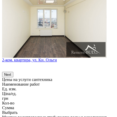
2-ком. квартира, ул. Кн. Ольги
2
Next
Цены на услуги сантехника
Наименование работ
Ед. изм.
Ціна/ед.
грн
Кол-во
Сумма
Выбрать