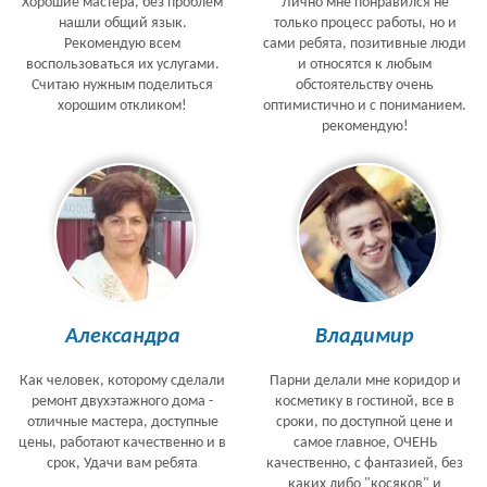
Хорошие мастера, без проблем
Лично мне понравился не
нашли общий язык.
только процесс работы, но и
Рекомендую всем
сами ребята, позитивные люди
воспользоваться их услугами.
и относятся к любым
Считаю нужным поделиться
обстоятельству очень
хорошим откликом!
оптимистично и с пониманием.
рекомендую!
Александра
Владимир
Как человек, которому сделали
Парни делали мне коридор и
ремонт двухэтажного дома -
косметику в гостиной, все в
отличные мастера, доступные
сроки, по доступной цене и
цены, работают качественно и в
самое главное, ОЧЕНЬ
срок, Удачи вам ребята
качественно, с фантазией, без
каких либо "косяков" и