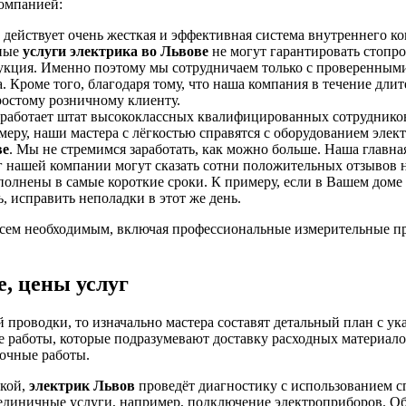
омпанией:
и действует очень жесткая и эффективная система внутреннего к
сные
услуги электрика во Львове
не могут гарантировать стопро
укция. Именно поэтому мы сотрудничаем только с проверенными
а. Кроме того, благодаря тому, что наша компания в течение дл
ростому розничному клиенту.
работает штат высококлассных квалифицированных сотрудников,
ру, наши мастера с лёгкостью справятся с оборудованием элек
ве
. Мы не стремимся заработать, как можно больше. Наша главна
уг нашей компании могут сказать сотни положительных отзывов 
олнены в самые короткие сроки. К примеру, если в Вашем доме 
ь, исправить неполадки в этот же день.
всем необходимым, включая профессиональные измерительные п
, цены услуг
 проводки, то изначально мастера составят детальный план с ук
ые работы, которые подразумевают доставку расходных материал
очные работы.
дкой,
электрик Львов
проведёт диагностику с использованием с
 единичные услуги, например, подключение электроприборов. Об