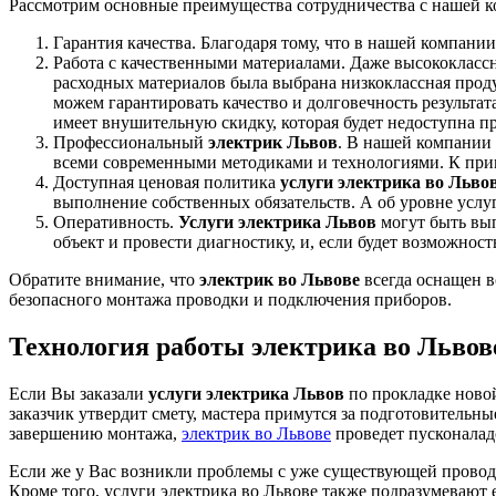
Рассмотрим основные преимущества сотрудничества с нашей к
Гарантия качества. Благодаря тому, что в нашей компани
Работа с качественными материалами. Даже высококлас
расходных материалов была выбрана низкоклассная прод
можем гарантировать качество и долговечность результат
имеет внушительную скидку, которая будет недоступна п
Профессиональный
электрик Львов
. В нашей компании 
всеми современными методиками и технологиями. К приме
Доступная ценовая политика
услуги электрика во Льво
выполнение собственных обязательств. А об уровне усл
Оперативность.
Услуги электрика Львов
могут быть вып
объект и провести диагностику, и, если будет возможност
Обратите внимание, что
электрик во Львове
всегда оснащен 
безопасного монтажа проводки и подключения приборов.
Технология работы электрика во Львове
Если Вы заказали
услуги электрика Львов
по прокладке новой
заказчик утвердит смету, мастера примутся за подготовительн
завершению монтажа,
электрик во Львове
проведет пусконалад
Если же у Вас возникли проблемы с уже существующей прово
Кроме того, услуги электрика во Львове также подразумевают