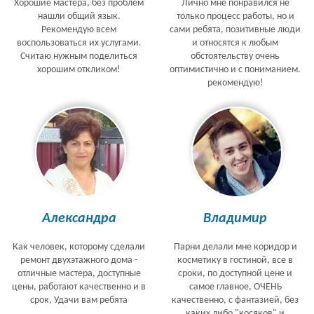
Хорошие мастера, без проблем
Лично мне понравился не
нашли общий язык.
только процесс работы, но и
Рекомендую всем
сами ребята, позитивные люди
воспользоваться их услугами.
и относятся к любым
Считаю нужным поделиться
обстоятельству очень
хорошим откликом!
оптимистично и с пониманием.
рекомендую!
Александра
Владимир
Как человек, которому сделали
Парни делали мне коридор и
ремонт двухэтажного дома -
косметику в гостиной, все в
отличные мастера, доступные
сроки, по доступной цене и
цены, работают качественно и в
самое главное, ОЧЕНЬ
срок, Удачи вам ребята
качественно, с фантазией, без
каких либо "косяков" и