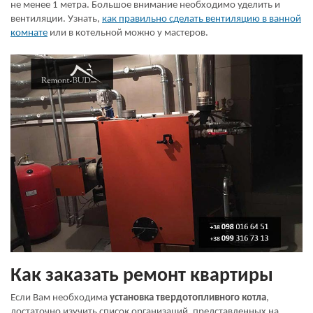
не менее 1 метра. Большое внимание необходимо уделить и
вентиляции. Узнать,
как правильно сделать вентиляцию в ванной
комнате
или в котельной можно у мастеров.
Как заказать ремонт квартиры
Если Вам необходима
установка твердотопливного котла
,
достаточно изучить список организаций, представленных на