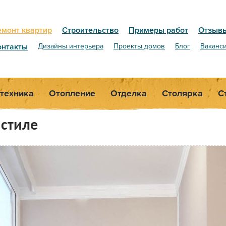
емонт квартир
Строительство
Примеры работ
Отзыв
онтакты
Дизайны интерьера
Проекты домов
Блог
Ваканс
техника
Отопление
Отделка
Столярка
С
стиле