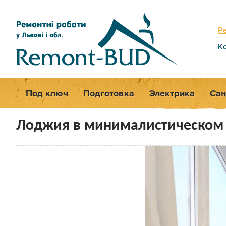
Р
К
Под ключ
Подготовка
Электрика
Сан
Лоджия в минималистическом 