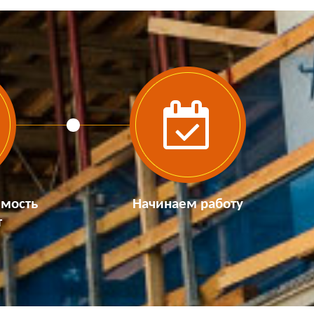
имость
Начинаем работу
т