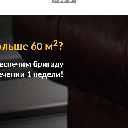
Все отзывы
2
ольше 60 м
?
еспечим бригаду
ечении 1 недели!