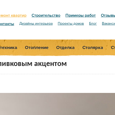
емонт квартир
Строительство
Примеры работ
Отзыв
онтакты
Дизайны интерьера
Проекты домов
Блог
Ваканс
техника
Отопление
Отделка
Столярка
С
оливковым акцентом