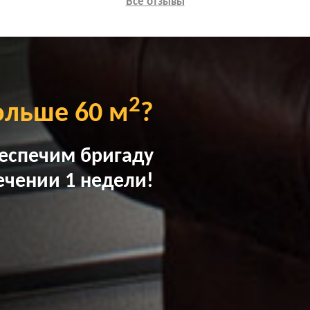
Все отзывы
2
ольше 60 м
?
еспечим бригаду
ечении 1 недели!