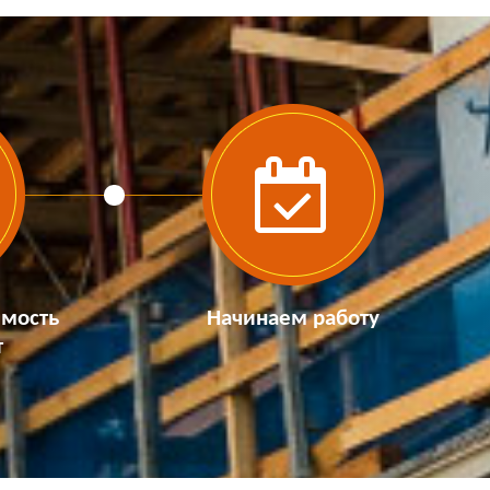
имость
Начинаем работу
т