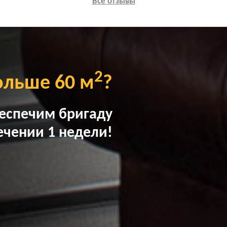
Все отзывы
2
ольше 60 м
?
еспечим бригаду
ечении 1 недели!