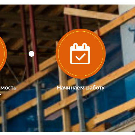
имость
Начинаем работу
т