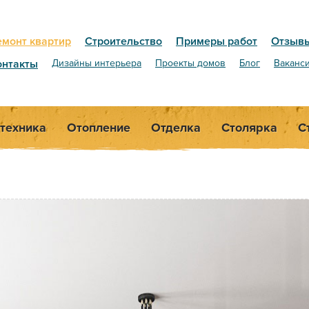
емонт квартир
Строительство
Примеры работ
Отзыв
онтакты
Дизайны интерьера
Проекты домов
Блог
Ваканс
техника
Отопление
Отделка
Столярка
С