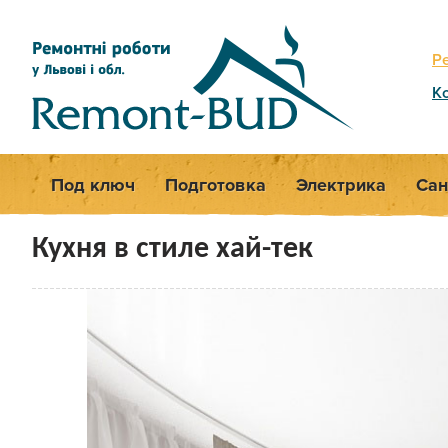
Р
К
Под ключ
Подготовка
Электрика
Сан
Кухня в стиле хай-тек