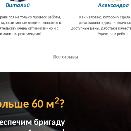
Виталий
Александра
равился не только процесс работы,
Как человек, которому сдела
ята, позитивные люди и относятся к
двухэтажного дома - отличны
тельству очень оптимистично и с
доступные цены, работают качеств
ниманием. рекомендую!
Удачи вам ребята
Все отзывы
2
ольше 60 м
?
еспечим бригаду