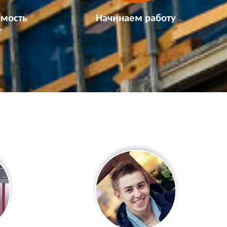
имость
Начинаем работу
т