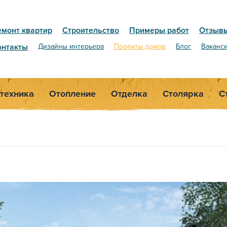
емонт квартир
Строительство
Примеры работ
Отзыв
онтакты
Дизайны интерьера
Проекты домов
Блог
Ваканс
техника
Отопление
Отделка
Столярка
С