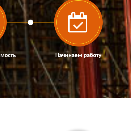
имость
Начинаем работу
т