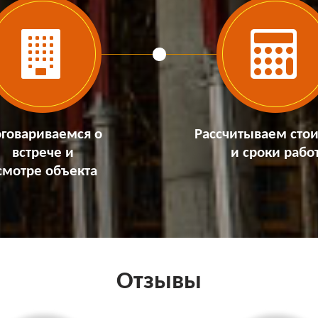
говариваемся о
Рассчитываем сто
встрече и
и сроки рабо
смотре объекта
Отзывы