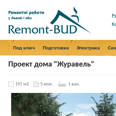
Р
К
Под ключ
Подготовка
Электрика
Сан
Проект дома "Журавель"
191 м2
5 ком.
1 ван.