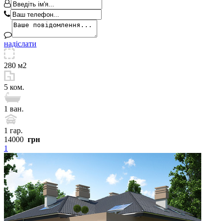
надіслати
280 м2
5 ком.
1 ван.
1 гар.
14000
грн
1