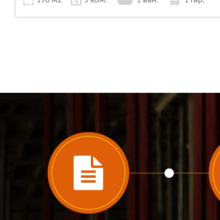
196 м2
5 ком.
1 ван.
1 гар.