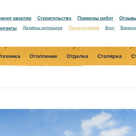
емонт квартир
Строительство
Примеры работ
Отзыв
онтакты
Дизайны интерьера
Проекты домов
Блог
Ваканс
техника
Отопление
Отделка
Столярка
С