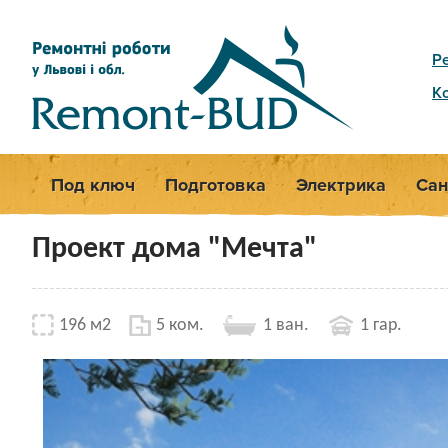
Р
К
Под ключ
Подготовка
Электрика
Сан
Проект дома "Мечта"
196 м2
5 ком.
1 ван.
1 гар.