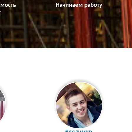
имость
Начинаем работу
т