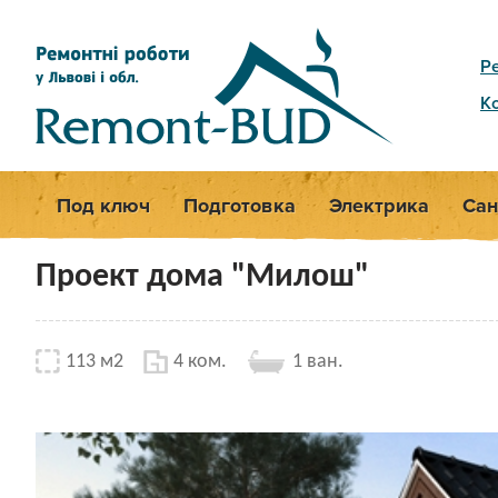
Р
К
Под ключ
Подготовка
Электрика
Сан
Проект дома "Милош"
113 м2
4 ком.
1 ван.