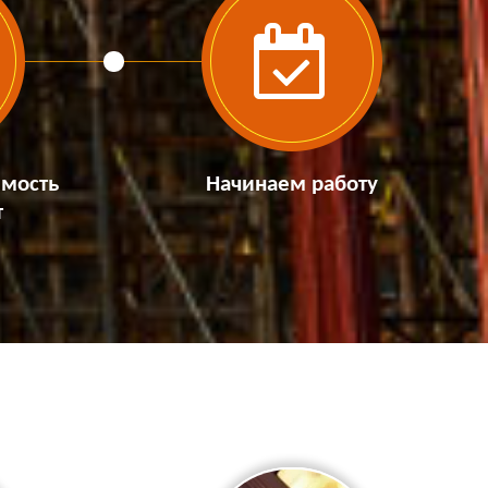
имость
Начинаем работу
т