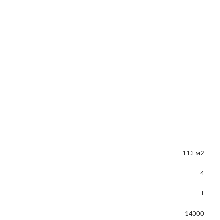
113 м2
4
1
14000