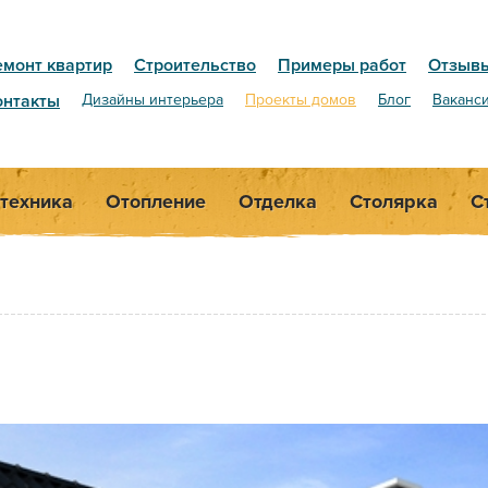
емонт квартир
Строительство
Примеры работ
Отзыв
онтакты
Дизайны интерьера
Проекты домов
Блог
Ваканс
техника
Отопление
Отделка
Столярка
С