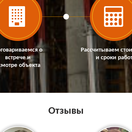
говариваемся о
Рассчитываем сто
встрече и
и сроки рабо
смотре объекта
Отзывы