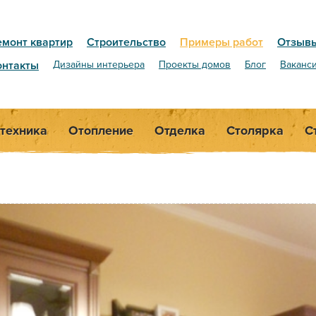
емонт квартир
Строительство
Примеры работ
Отзыв
онтакты
Дизайны интерьера
Проекты домов
Блог
Ваканс
техника
Отопление
Отделка
Столярка
С