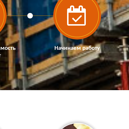
имость
Начинаем работу
т