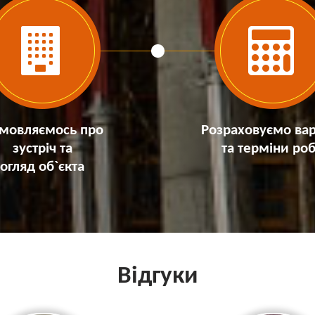
мовляємось про
Розраховуємо вар
зустріч та
та терміни роб
огляд об`єкта
Відгуки