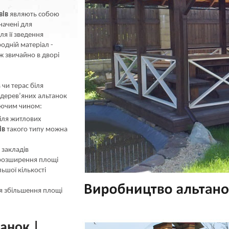
вів
являють собою
начені для
ля її зведення
одній матеріал -
ож звичайно в дворі
 чи терас біля
 дерев’яних альтанок
уючим чином:
іля житлових
ів
такого типу можна
 закладів
 розширення площі
ьшої кількості
ля збільшення площі
анок |