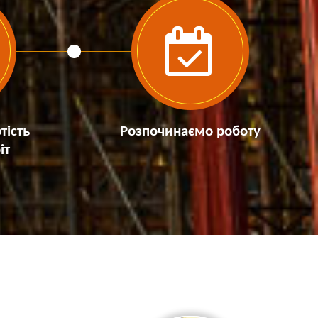
тість
Розпочинаємо роботу
іт