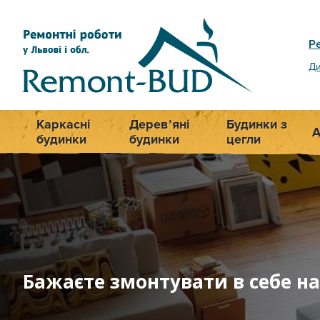
Р
Ди
Каркасні
Дерев’яні
Будинки з
А
будинки
будинки
цегли
Бажаєте змонтувати в себе на