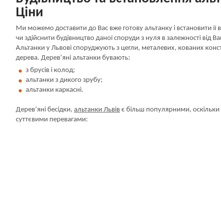
Ціни
Ми можемо доставити до Вас вже готову альтанку і встановити її в
чи здійснити будівництво даної споруди з нуля в залежності від В
Альтанки у Львові споруджують з цегли, металевих, кованих конст
дерева. Дерев’яні альтанки бувають:
з брусів і колод;
альтанки з дикого зрубу;
альтанки каркасні.
Дерев’яні бесідки,
альтанки Львів
є більш популярними, оскільки
суттєвими перевагами: