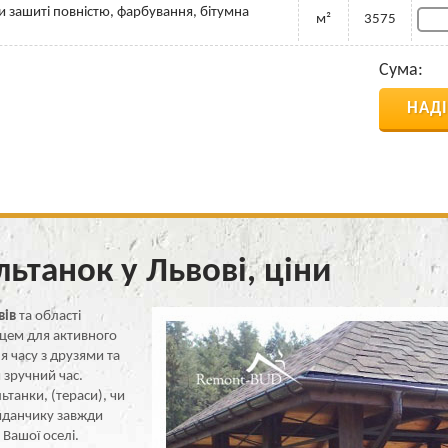
ни зашиті повністю, фарбування, бітумна
м²
3575
Сума:
НАД
ьтанок у Львові, ціни
вів
та області
цем для активного
я часу з друзями та
 зручний час.
ьтанки, (тераси), чи
йданчику завжди
Вашої оселі.