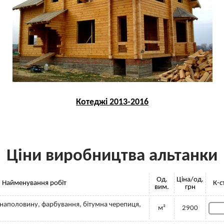
Котеджі 2013-2016
Ціни виробництва альтанки
Од.
Ціна/од.
Найменування робіт
К-с
вим.
грн
і наполовину, фарбування, бітумна черепиця,
м²
2900