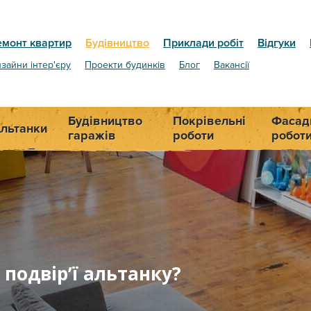
емонт квартир
Будівництво
Приклади робіт
Відгуки
зайни інтер'єру
Проекти будинків
Блог
Вакансії
Будівництво
Покрівельні
Фасад
льтанки
гаражів
роботи
робот
 подвір’ї альтанку?