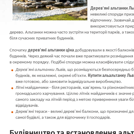
Дерев’яні альтанки Ль
невеликі споруди приз
відпочинку. Зазвичай д
використовується прир
дерево. Альтанки можна часто зустріти на території парків, а так
біля сучасних приватних будинків.
Спочатку
дерев’яні альтанки ціна
добудовували в якості балконів
будинків. Через деякий час почали вже практикувати розміщення
в окремому порядку. Подібні споруди можна класифікувати слід
Дерев’яні альтанки Львів
, що розміщуються безпосередньо б
буднків, як незалежні, окремі об'єкти.
Купити альальтанку Льв
вже готовою, або замовити індивідуальне виробництво.
Літні майданчики - біля ресторанів, кав’ярень та різноманітних
громадського харчування. Ціллю літніх майданчиків є значне
самого закладу на літній період з метою привернення уваги біл
відвідувачів.
Дерев’яні тераси - великі дерев’яні балкони, що призначені д
самої будівлі, а також для відпочинку її господарів.
Будівництво та встановлення альт