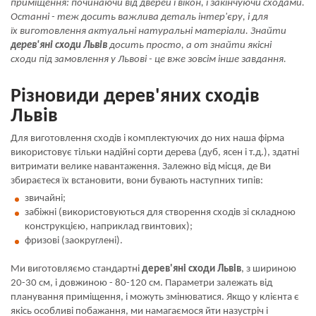
приміщення: починаючи від дверей і вікон, і закінчуючи сходами.
Останні - теж досить важлива деталь інтер'єру, і для
їх виготовлення актуальні натуральні матеріали. Знайти
дерев'яні сходи Львів
досить просто, а от знайти якісні
сходи під замовлення у Львові - це вже зовсім інше завдання.
Різновиди дерев'яних сходів
Львів
Для виготовлення сходів і комплектуючих до них наша фірма
використовує тільки надійні сорти дерева (дуб, ясен і т.д.), здатні
витримати велике навантаження. Залежно від місця, де Ви
збираєтеся їх встановити, вони бувають наступних типів:
звичайні;
забіжні (використовуються для створення сходів зі складною
конструкцією, наприклад гвинтових);
фризові (заокруглені).
Ми виготовляємо стандартні
дерев'яні сходи Львів
, з шириною
20-30 см, і довжиною - 80-120 см. Параметри залежать від
планування приміщення, і можуть змінюватися. Якщо у клієнта є
якісь особливі побажання, ми намагаємося йти назустріч і