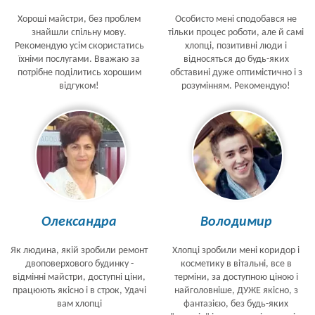
Хороші майстри, без проблем
Особисто мені сподобався не
знайшли спільну мову.
тільки процес роботи, але й самі
Рекомендую усім скористатись
хлопці, позитивні люди і
їхніми послугами. Вважаю за
відносяться до будь-яких
потрібне поділитись хорошим
обставині дуже оптимістично і з
відгуком!
розумінням. Рекомендую!
Олександра
Володимир
Як людина, якій зробили ремонт
Хлопці зробили мені коридор і
двоповерхового будинку -
косметику в вітальні, все в
відмінні майстри, доступні ціни,
терміни, за доступною ціною і
працюють якісно і в строк, Удачі
найголовніше, ДУЖЕ якісно, з
вам хлопці
фантазією, без будь-яких