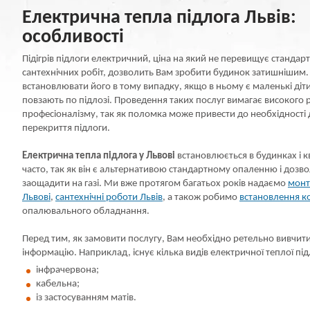
Електрична тепла підлога Львів:
особливості
Підігрів підлоги електричний, ціна на який не перевищує станда
сантехнічних робіт, дозволить Вам зробити будинок затишнішим.
встановлювати його в тому випадку, якщо в ньому є маленькі діти,
повзають по підлозі. Проведення таких послуг вимагає високого 
професіоналізму, так як поломка може привести до необхідності
перекриття підлоги.
Електрична тепла підлога у Львові
встановлюється в будинках і 
часто, так як він є альтернативою стандартному опаленню і дозво
заощадити на газі. Ми вже протягом багатьох років надаємо
монт
Львові
,
сантехнічні роботи Львів
, а також робимо
встановлення к
опалювального обладнання.
Перед тим, як замовити послугу, Вам необхідно ретельно вивчит
інформацію. Наприклад, існує кілька видів електричної теплої під
інфрачервона;
кабельна;
із застосуванням матів.