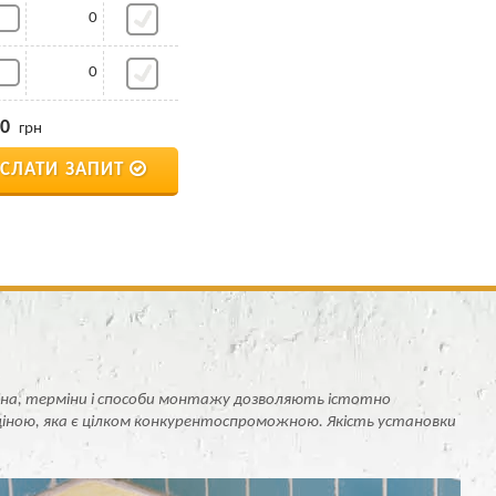
0
0
0
грн
ІСЛАТИ ЗАПИТ
ціна, терміни і способи монтажу дозволяють істотно
ціною, яка є цілком конкурентоспроможною. Якість установки