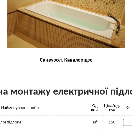
Санвузол, Кавалерідзе
на монтажу електричної підл
Од.
Ціна/од.
Найменування робіт
К-с
вим.
грн
лої підлоги
м²
150