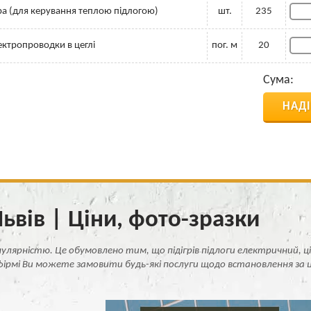
а (для керування теплою підлогою)
шт.
235
ектропроводки в цеглі
пог. м
20
Сума:
НАД
ьвів | Ціни, фото-зразки
лярністю. Це обумовлено тим, що підігрів підлоги електричний, 
ірмі Ви можете замовити будь-які послуги щодо встановлення за 