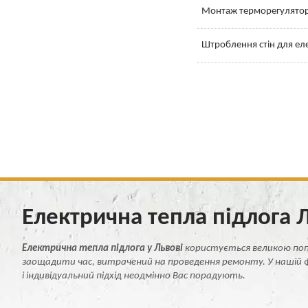
Монтаж терморегулятор
Штроблення стін для ел
Електрична тепла підлога Л
Електрична тепла підлога у Львові
користується великою попу
заощадити час, витрачений на проведення ремонту. У нашій ф
і індивідуальний підхід неодмінно Вас порадують.