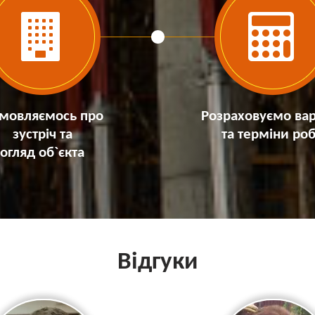
мовляємось про
Розраховуємо вар
зустріч та
та терміни роб
огляд об`єкта
Відгуки