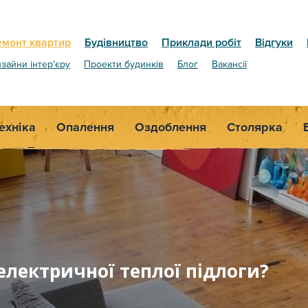
емонт квартир
Будівництво
Приклади робіт
Відгуки
зайни інтер'єру
Проекти будинків
Блог
Вакансії
ехніка
Опалення
Оздоблення
Столярка
електричної теплої підлоги?