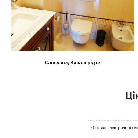
Санвузол, Кавалерідзе
Ці
Монтаж електричної теп