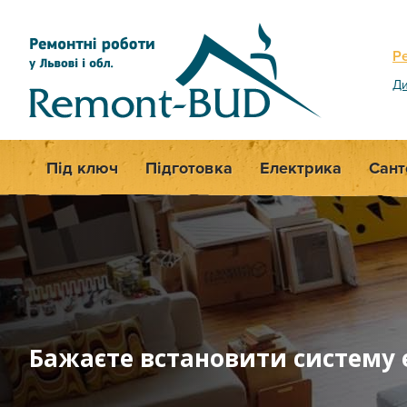
Р
Ди
Під ключ
Підготовка
Електрика
Сант
Бажаєте встановити систему 