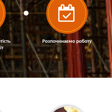
тість
Розпочинаємо роботу
іт