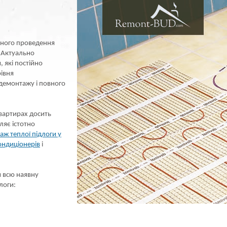
ртного проведення
 Актуально
 які постійно
рівня
 демонтажу і повного
квартирах досить
ляє істотно
аж теплої підлоги у
ондиціонерів
і
и всю наявну
логи: