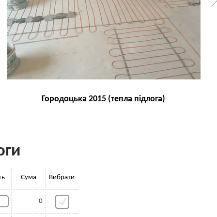
Городоцька 2015 (тепла підлога)
оги
ть
Сума
Вибрати
0