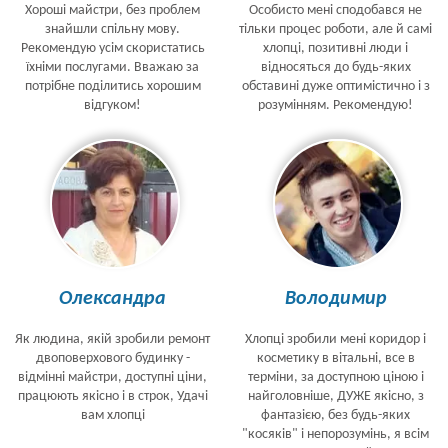
Хороші майстри, без проблем
Особисто мені сподобався не
знайшли спільну мову.
тільки процес роботи, але й самі
Рекомендую усім скористатись
хлопці, позитивні люди і
їхніми послугами. Вважаю за
відносяться до будь-яких
потрібне поділитись хорошим
обставині дуже оптимістично і з
відгуком!
розумінням. Рекомендую!
Олександра
Володимир
Як людина, якій зробили ремонт
Хлопці зробили мені коридор і
двоповерхового будинку -
косметику в вітальні, все в
відмінні майстри, доступні ціни,
терміни, за доступною ціною і
працюють якісно і в строк, Удачі
найголовніше, ДУЖЕ якісно, з
вам хлопці
фантазією, без будь-яких
"косяків" і непорозумінь, я всім