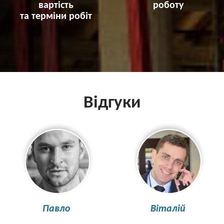
вартість
роботу
та терміни робіт
Відгуки
Павло
Віталій