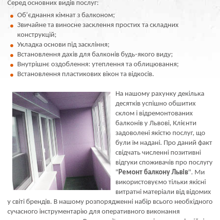
Серед основних видів послуг:
Об’єднання кімнат з балконом;
Звичайне та виносне засклення простих та складних
конструкцій;
Укладка основи під заскління;
Встановлення дахів для балконів будь-якого виду;
Внутрішнє оздоблення: утеплення та облицювання;
Встановлення пластикових вікон та відкосів.
На нашому рахунку декілька
десятків успішно обшитих
склом і відремонтованих
балконів у Львові, Клієнти
задоволені якістю послуг, що
були їм надані. Про даний факт
свідчать численні позитивні
відгуки споживачів про послугу
"
Ремонт балкону Львів
". Ми
використовуємо тільки якісні
витратні матеріали від відомих
у світі брендів. В нашому розпорядженні набір всього необхідного
сучасного інструментарію для оперативного виконання