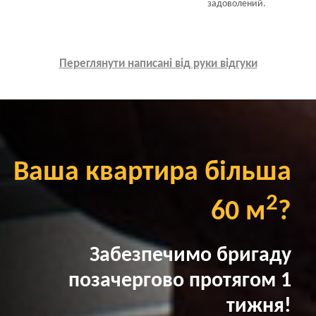
задоволений.
Переглянути написані від руки відгуки
Ваша квартира більша
2
60 м
?
Забезпечимо бригаду
позачергово протягом 1
тижня!