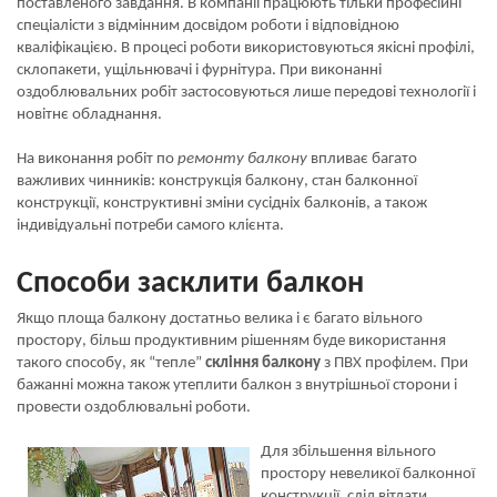
поставленого завдання. В компанії працюють тільки професійні
спеціалісти з відмінним досвідом роботи і відповідною
кваліфікацією. В процесі роботи використовуються якісні профілі,
склопакети, ущільнювачі і фурнітура. При виконанні
оздоблювальних робіт застосовуються лише передові технології і
новітнє обладнання.
На виконання робіт по
ремонту балкону
впливає багато
важливих чинників: конструкція балкону, стан балконної
конструкції, конструктивні зміни сусідніх балконів, а також
індивідуальні потреби самого клієнта.
Способи засклити балкон
Якщо площа балкону достатньо велика і є багато вільного
простору, більш продуктивним рішенням буде використання
такого способу, як “тепле”
скління балкону
з ПВХ профілем. При
бажанні можна також утеплити балкон з внутрішньої сторони і
провести оздоблювальні роботи.
Для збільшення вільного
простору невеликої балконної
конструкції, слід вітдати