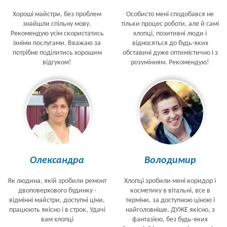
Хороші майстри, без проблем
Особисто мені сподобався не
знайшли спільну мову.
тільки процес роботи, але й самі
Рекомендую усім скористатись
хлопці, позитивні люди і
їхніми послугами. Вважаю за
відносяться до будь-яких
потрібне поділитись хорошим
обставині дуже оптимістично і з
відгуком!
розумінням. Рекомендую!
Олександра
Володимир
Як людина, якій зробили ремонт
Хлопці зробили мені коридор і
двоповерхового будинку -
косметику в вітальні, все в
відмінні майстри, доступні ціни,
терміни, за доступною ціною і
працюють якісно і в строк, Удачі
найголовніше, ДУЖЕ якісно, з
вам хлопці
фантазією, без будь-яких