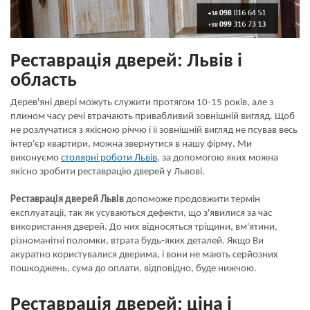
Реставрація дверей: Львів і
область
Дерев'яні двері можуть служити протягом 10-15 років, але з
плином часу речі втрачають привабливий зовнішній вигляд. Щоб
не розлучатися з якісною річчю і її зовнішній вигляд не псував весь
інтер'єр квартири, можна звернутися в нашу фірму. Ми
виконуємо
столярні роботи Львів
, за допомогою яких можна
якісно зробити реставрацію дверей у Львові.
Реставрація дверей Львів
допоможе продовжити термін
експлуатації, так як усуваються дефекти, що з'явилися за час
використання дверей. До них відносяться тріщини, вм'ятини,
різноманітні поломки, втрата будь-яких деталей. Якщо Ви
акуратно користувалися дверима, і вони не мають серйозних
пошкоджень, сума до оплати, відповідно, буде нижчою.
Реставрація дверей: ціна і