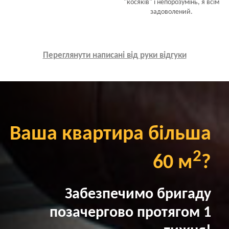
"косяків" і непорозумінь, я всім
задоволений.
Переглянути написані від руки відгуки
Ваша квартира більша
2
60 м
?
Забезпечимо бригаду
позачергово протягом 1