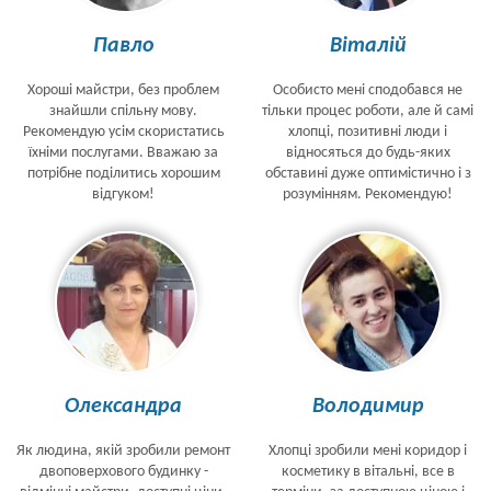
Павло
Віталій
Хороші майстри, без проблем
Особисто мені сподобався не
знайшли спільну мову.
тільки процес роботи, але й самі
Рекомендую усім скористатись
хлопці, позитивні люди і
їхніми послугами. Вважаю за
відносяться до будь-яких
потрібне поділитись хорошим
обставині дуже оптимістично і з
відгуком!
розумінням. Рекомендую!
Олександра
Володимир
Як людина, якій зробили ремонт
Хлопці зробили мені коридор і
двоповерхового будинку -
косметику в вітальні, все в