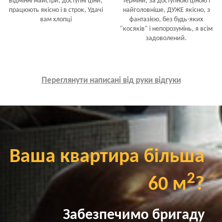
відмінні майстри, доступні ціни,
терміни, за доступною ціною і
працюють якісно і в строк, Удачі
найголовніше, ДУЖЕ якісно, з
вам хлопці
фантазією, без будь-яких
"косяків" і непорозумінь, я всім
задоволений.
Переглянути написані від руки відгуки
Ваша квартира більша
2
60 м
?
Забезпечимо бригаду