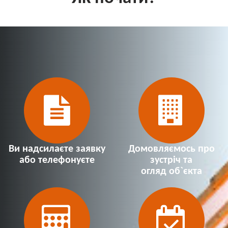
Ви надсилаєте заявку
Домовляємось про
або телефонуєте
зустріч та
огляд об`єкта