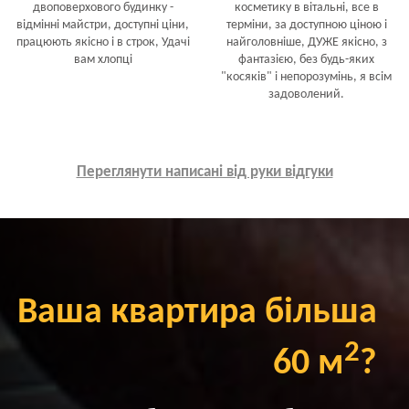
двоповерхового будинку -
косметику в вітальні, все в
відмінні майстри, доступні ціни,
терміни, за доступною ціною і
працюють якісно і в строк, Удачі
найголовніше, ДУЖЕ якісно, з
вам хлопці
фантазією, без будь-яких
"косяків" і непорозумінь, я всім
задоволений.
Переглянути написані від руки відгуки
Ваша квартира більша
2
60 м
?