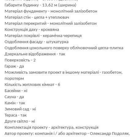
Габарити будинку - 13,62 м (ширина)
Матеріал фундаменту - монолітний залізобетон
Матеріал стін - цегла + утеплювач
Матеріал перекритий - монолітний залізобетон
Конструкція даху - кроквяна
Матеріал покрівлі - керамічна черепиця
Оздоблення фасаду - штукатурка
Оздоблення цокольного поверху облічовочний цегла-плитка
Дзеркальне відображення - так
Поверховість - 2
Гараж - да
Можливість замовити проект в іншому матеріалі - газобетон,
поротерм
Кількість житлових кімнат - 6
Басейни - ні
Сауна - да
Камін - так
Зимовий сад - ні
Тераса - так
Друге світло - ні
Комплектація проекту - архітектура, конструкція
Автор проекту: компанія і / або архітектор - Олександр Подоляк,