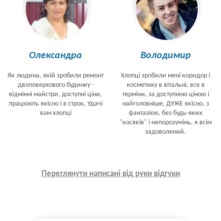
Олександра
Володимир
Як людина, якій зробили ремонт
Хлопці зробили мені коридор і
двоповерхового будинку -
косметику в вітальні, все в
відмінні майстри, доступні ціни,
терміни, за доступною ціною і
працюють якісно і в строк, Удачі
найголовніше, ДУЖЕ якісно, з
вам хлопці
фантазією, без будь-яких
"косяків" і непорозумінь, я всім
задоволений.
Переглянути написані від руки відгуки