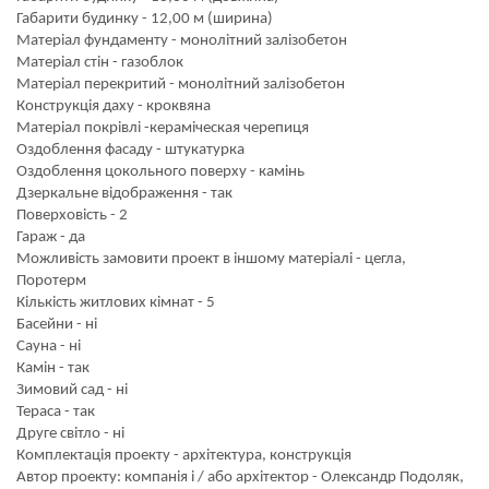
Габарити будинку - 12,00 м (ширина)
Матеріал фундаменту - монолітний залізобетон
Матеріал стін - газоблок
Матеріал перекритий - монолітний залізобетон
Конструкція даху - кроквяна
Матеріал покрівлі -кераміческая черепиця
Оздоблення фасаду - штукатурка
Оздоблення цокольного поверху - камінь
Дзеркальне відображення - так
Поверховість - 2
Гараж - да
Можливість замовити проект в іншому матеріалі - цегла,
Поротерм
Кількість житлових кімнат - 5
Басейни - ні
Сауна - ні
Камін - так
Зимовий сад - ні
Тераса - так
Друге світло - ні
Комплектація проекту - архітектура, конструкція
Автор проекту: компанія і / або архітектор - Олександр Подоляк,