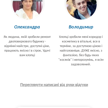
Олександра
Володимир
Як людина, якій зробили ремонт
Хлопці зробили мені коридор і
двоповерхового будинку -
косметику в вітальні, все в
відмінні майстри, доступні ціни,
терміни, за доступною ціною і
працюють якісно і в строк, Удачі
найголовніше, ДУЖЕ якісно, з
вам хлопці
фантазією, без будь-яких
"косяків" і непорозумінь, я всім
задоволений.
Переглянути написані від руки відгуки