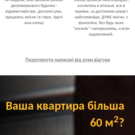
Як людина, якій зробили ремонт
Хлопці зробили мені коридор і
двоповерхового будинку -
косметику в вітальні, все в
відмінні майстри, доступні ціни,
терміни, за доступною ціною і
працюють якісно і в строк, Удачі
найголовніше, ДУЖЕ якісно, з
вам хлопці
фантазією, без будь-яких
"косяків" і непорозумінь, я всім
задоволений.
Переглянути написані від руки відгуки
Ваша квартира більша
2
60 м
?