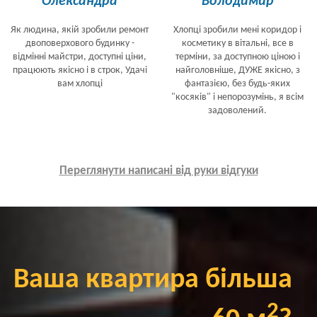
Олександра
Володимир
Як людина, якій зробили ремонт
Хлопці зробили мені коридор і
двоповерхового будинку -
косметику в вітальні, все в
відмінні майстри, доступні ціни,
терміни, за доступною ціною і
працюють якісно і в строк, Удачі
найголовніше, ДУЖЕ якісно, з
вам хлопці
фантазією, без будь-яких
"косяків" і непорозумінь, я всім
задоволений.
Переглянути написані від руки відгуки
Ваша квартира більша
2