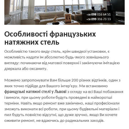
Особливості французьких
натяжних стель
Особливістю такого виду стель, крім швидкої установки, є
можливість надати їм абсолютно будь-якого зовнішнього
вигляду: починаючи від матової поверхні і закінчуючи імітацією
дзеркала або оксамиту.
Можемо запропонувати Вам більше 200 різних відтінків, один з
яких точно підійде для Вашого інтер'єру. Ми встановимо
французькі натяжні стелі у Львові
з огляду на всі Ваші побажання
і вимоги, при цьому роботи будуть проведені в найкоротші
терміни. Навіть якщо ремонт вже закінчено, наші професіонали
зможуть виконати всі роботи, при цьому будівельні матеріали і
пил будуть повністю відсутні, що дуже зручно, якщо Ви хочете
оживити ремонт, не вдаючись до радикальних заходів.