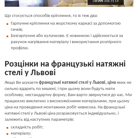
Що стосується способів кріплення, то їх теж два:
Гарпунне кріплення на жорсткому каркасі за допомогою
гачків;
Безгарпунне або кулачкове. Є новинкою і здійснюється за
рахунок нагрівання матеріалу і використання розпірного
профілю.
Розцінки на французькі натяжні
стелі у Львові
Якщо Ви шукаєте
французькі натяжні стелі у Львові, ціна
яких не
сильно вдарить по кишені, і при цьому вони будуть мати
особливу, нестандартну форму, Вам варто звернутися до нас. Ми
працюємо виключно з високоякісними матеріалами, при цьому
ціна на проведення монтажних робіт невисока. На французькі
натяжні стелі у Львові ціна розраховується індивідуально, і
залежить від наступних параметрів:
складність робіт;
матеріалу;