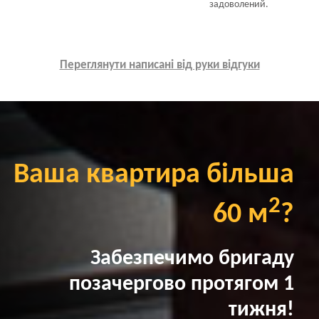
задоволений.
Переглянути написані від руки відгуки
Ваша квартира більша
2
60 м
?
Забезпечимо бригаду
позачергово протягом 1
тижня!