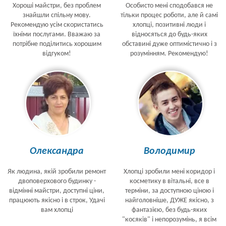
Хороші майстри, без проблем
Особисто мені сподобався не
знайшли спільну мову.
тільки процес роботи, але й самі
Рекомендую усім скористатись
хлопці, позитивні люди і
їхніми послугами. Вважаю за
відносяться до будь-яких
потрібне поділитись хорошим
обставині дуже оптимістично і з
відгуком!
розумінням. Рекомендую!
Олександра
Володимир
Як людина, якій зробили ремонт
Хлопці зробили мені коридор і
двоповерхового будинку -
косметику в вітальні, все в
відмінні майстри, доступні ціни,
терміни, за доступною ціною і
працюють якісно і в строк, Удачі
найголовніше, ДУЖЕ якісно, з
вам хлопці
фантазією, без будь-яких
"косяків" і непорозумінь, я всім