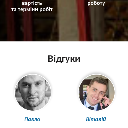
вартість
роботу
та терміни робіт
Відгуки
Павло
Віталій