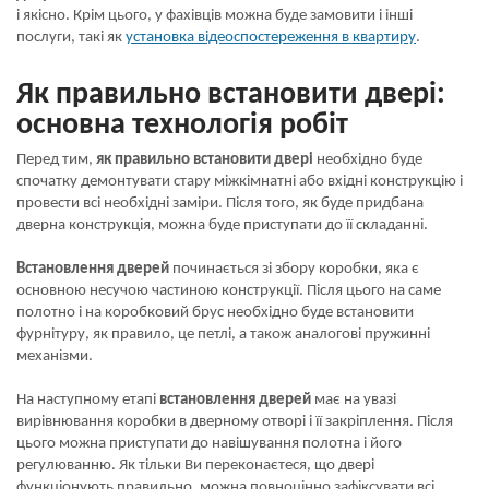
і якісно. Крім цього, у фахівців можна буде замовити і інші
послуги, такі як
установка відеоспостереження в квартиру
.
Як правильно встановити двері:
основна технологія робіт
Перед тим,
як правильно встановити двері
необхідно буде
спочатку демонтувати стару міжкімнатні або вхідні конструкцію і
провести всі необхідні заміри. Після того, як буде придбана
дверна конструкція, можна буде приступати до її складанні.
Встановлення дверей
починається зі збору коробки, яка є
основною несучою частиною конструкції. Після цього на саме
полотно і на коробковий брус необхідно буде встановити
фурнітуру, як правило, це петлі, а також аналогові пружинні
механізми.
На наступному етапі
встановлення дверей
має на увазі
вирівнювання коробки в дверному отворі і її закріплення. Після
цього можна приступати до навішування полотна і його
регулюванню. Як тільки Ви переконаєтеся, що двері
функціонують правильно, можна повноцінно зафіксувати всі