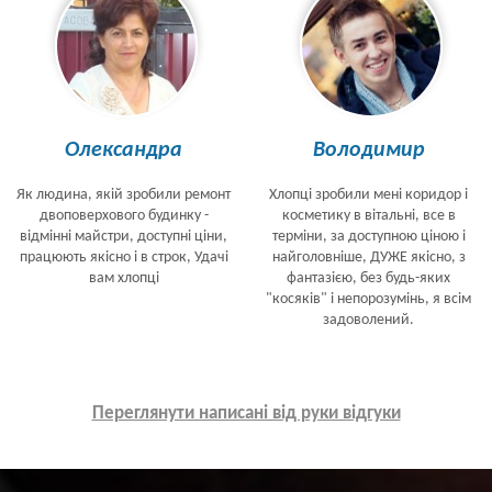
Олександра
Володимир
Як людина, якій зробили ремонт
Хлопці зробили мені коридор і
двоповерхового будинку -
косметику в вітальні, все в
відмінні майстри, доступні ціни,
терміни, за доступною ціною і
працюють якісно і в строк, Удачі
найголовніше, ДУЖЕ якісно, з
вам хлопці
фантазією, без будь-яких
"косяків" і непорозумінь, я всім
задоволений.
Переглянути написані від руки відгуки