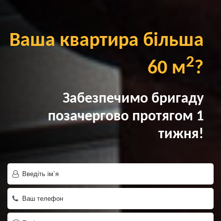
Ваша квартира більша
2
60 м
?
Забезпечимо бригаду
позачергово протягом 1
тижня!