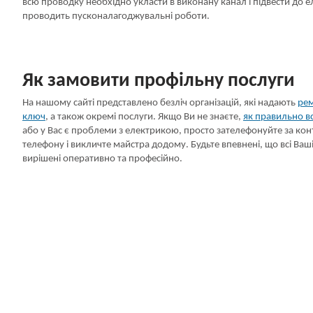
всю проводку необхідно укласти в виконану канал і підвести до е
проводить пусконалагоджувальні роботи.
Як замовити профільну послуги
На нашому сайті представлено безліч організацій, які надають
рем
ключ
, а також окремі послуги. Якщо Ви не знаєте,
як правильно в
або у Вас є проблеми з електрикою, просто зателефонуйте за к
телефону і викличте майстра додому. Будьте впевнені, що всі Ва
вирішені оперативно та професійно.