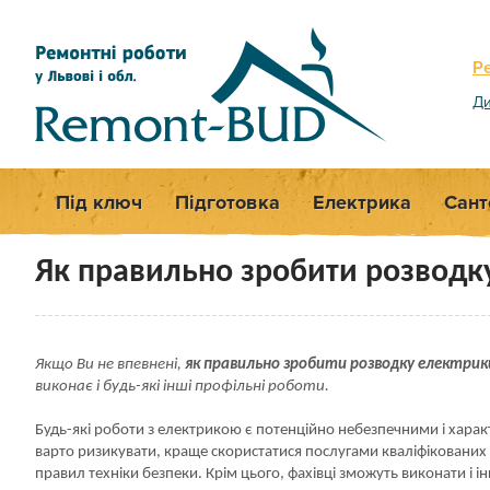
Р
Ди
Під ключ
Підготовка
Електрика
Сант
Як правильно зробити розводк
Якщо Ви не впевнені,
як правильно зробити розводку електрик
виконає і будь-які інші профільні роботи.
Будь-які роботи з електрикою є потенційно небезпечними і хара
варто ризикувати, краще скористатися послугами кваліфікованих 
правил техніки безпеки. Крім цього, фахівці зможуть виконати і і