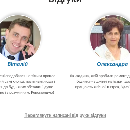
Віталій
Олександра
ені сподобався не тільки процес
Як людина, якій зробили ремонт 
 й самі хлопці, позитивні люди і
будинку - відмінні майстри, дос
ся до будь-яких обставині дуже
працюють якісно і в строк, Удач
но і з розумінням. Рекомендую!
Переглянути написані від руки відгуки