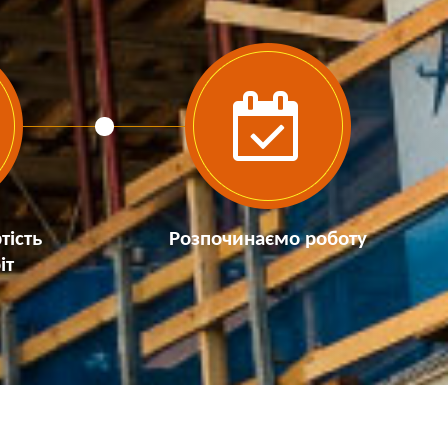
тість
Розпочинаємо роботу
іт