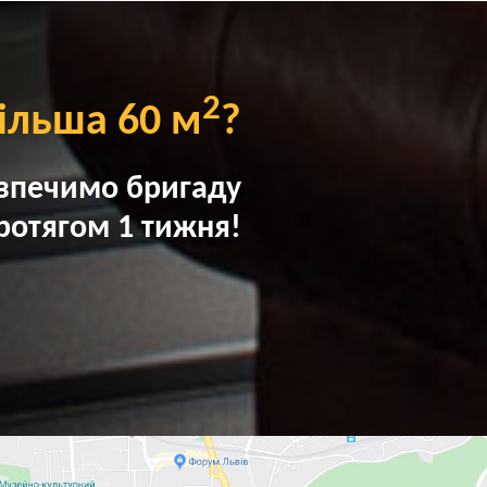
2
ільша 60 м
?
зпечимо бригаду
ротягом 1 тижня!