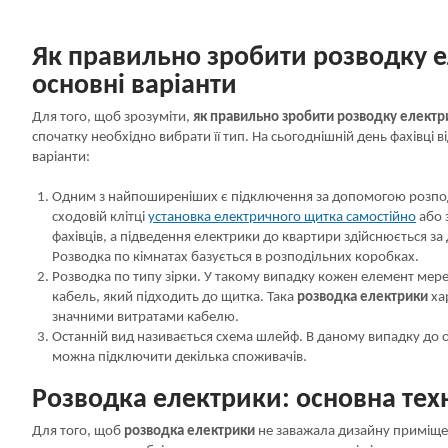
Як правильно зробити розводку 
основні варіанти
Для того, щоб зрозуміти,
як правильно зробити розводку електр
спочатку необхідно вибрати її тип. На сьогоднішній день фахівці в
варіанти:
Одним з найпоширеніших є підключення за допомогою розпо
сходовій клітці
установка електричного щитка самостійно
або 
фахівців, а підведення електрики до квартири здійснюється з
Розводка по кімнатах базується в розподільних коробках.
Розводка по типу зірки. У такому випадку кожен елемент мер
кабель, який підходить до щитка. Така
розводка електрики
ха
значними витратами кабелю.
Останній вид називається схема шлейф. В даному випадку до
можна підключити декілька споживачів.
Розводка електрики: основна техн
Для того, щоб
розводка електрики
не заважала дизайну приміщен