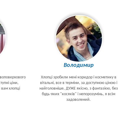
Володимир
двоповерхового
Хлопці зробили мені коридор і косметику в
тупні ціни,
вітальні, все в терміни, за доступною ціною і
і вам хлопці
найголовніше, ДУЖЕ якісно, з фантазією, без
будь-яких "косяків" і непорозумінь, я всім
задоволений.