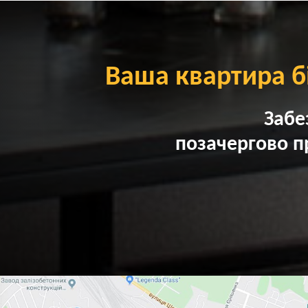
Ваша квартира б
Забе
позачергово п