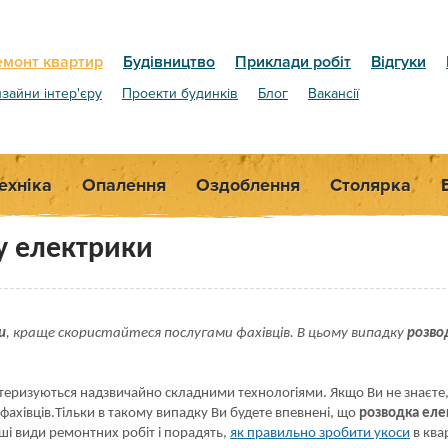
емонт квартир
Будівництво
Приклади робіт
Відгуки
зайни інтер'єру
Проекти будинків
Блог
Вакансії
ехніка
Опалення
Оздоблення
Столярка
у електрики
и
, краще скористайтеся послугами фахівців. В цьому випадку
розво
ктеризуються надзвичайно складними технологіями. Якщо Ви не знаєте
фахівців.Тільки в такому випадку Ви будете впевнені, що
розводка еле
нші види ремонтних робіт і порадять,
як правильно зробити укоси
в ква