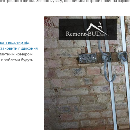
лектричного щитка. Зверніть увагу, що глибина штроби повинна варіюв
онт квартир під
становити підвіконня
онтактним номером
ші проблеми будуть