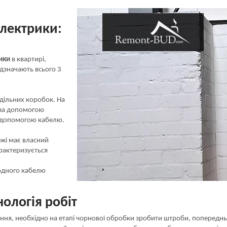
електрики:
ики
в квартирі,
ідзначають всього 3
дільних коробок. На
за допомогою
а допомогою кабелю.
ежі має власний
рактеризується
 одного кабелю
ологія робіт
ня, необхідно на етапі чорнової обробки зробити штроби, попередньо