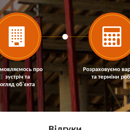
мовляємось про
Розраховуємо вар
зустріч та
та терміни роб
огляд об`єкта
Відгуки