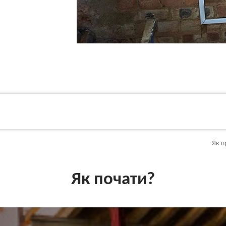
Як п
Як почати?