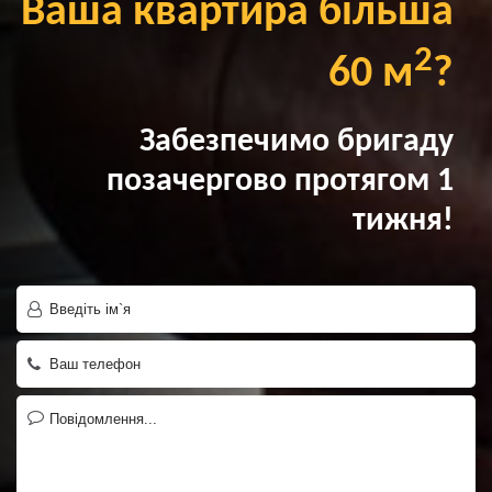
Ваша квартира більша
2
60 м
?
Забезпечимо бригаду
позачергово протягом 1
тижня!