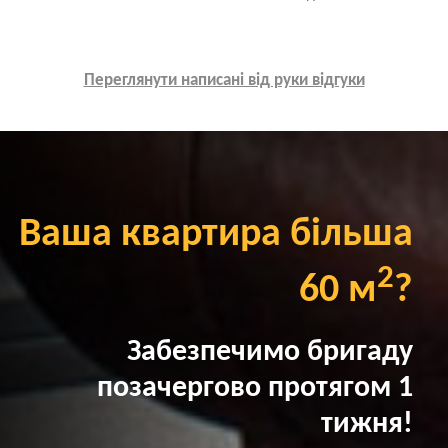
Переглянути написані від руки відгуки
Ваша квартира більша
2
60 м
?
Забезпечимо бригаду
позачергово протягом 1
тижня!