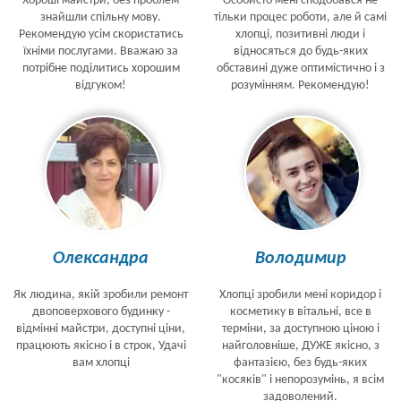
Хороші майстри, без проблем
Особисто мені сподобався не
знайшли спільну мову.
тільки процес роботи, але й самі
Рекомендую усім скористатись
хлопці, позитивні люди і
їхніми послугами. Вважаю за
відносяться до будь-яких
потрібне поділитись хорошим
обставині дуже оптимістично і з
відгуком!
розумінням. Рекомендую!
Олександра
Володимир
Як людина, якій зробили ремонт
Хлопці зробили мені коридор і
двоповерхового будинку -
косметику в вітальні, все в
відмінні майстри, доступні ціни,
терміни, за доступною ціною і
працюють якісно і в строк, Удачі
найголовніше, ДУЖЕ якісно, з
вам хлопці
фантазією, без будь-яких
"косяків" і непорозумінь, я всім
задоволений.