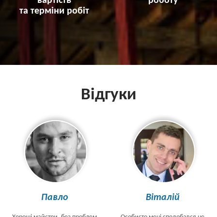
вартість
роботу
та терміни робіт
Відгуки
Павло
Віталій