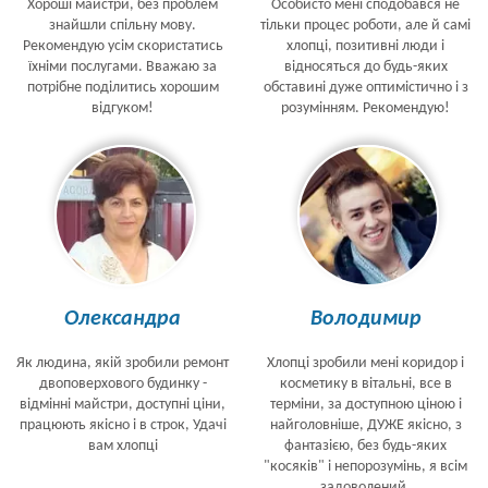
Хороші майстри, без проблем
Особисто мені сподобався не
знайшли спільну мову.
тільки процес роботи, але й самі
Рекомендую усім скористатись
хлопці, позитивні люди і
їхніми послугами. Вважаю за
відносяться до будь-яких
потрібне поділитись хорошим
обставині дуже оптимістично і з
відгуком!
розумінням. Рекомендую!
Олександра
Володимир
Як людина, якій зробили ремонт
Хлопці зробили мені коридор і
двоповерхового будинку -
косметику в вітальні, все в
відмінні майстри, доступні ціни,
терміни, за доступною ціною і
працюють якісно і в строк, Удачі
найголовніше, ДУЖЕ якісно, з
вам хлопці
фантазією, без будь-яких
"косяків" і непорозумінь, я всім
задоволений.