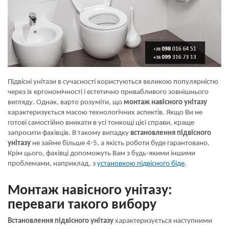
Підвісні унітази в сучасності користуються великою популярністю
через їх ергономічності і естетично привабливого зовнішнього
вигляду. Однак, варто розуміти, що
монтаж навісного унітазу
характеризується масою технологічних аспектів. Якщо Ви не
готові самостійно вникати в усі тонкощі цієї справи, краще
запросити фахівців. В такому випадку
встановлення підвісного
унітазу
не займе більше 4-5, а якість роботи буде гарантовано.
Крім цього, фахівці допоможуть Вам з будь-якими іншими
проблемами, наприклад, з
установкою підвісного біде
.
Монтаж навісного унітазу:
переваги такого вибору
Встановлення підвісного унітазу
характеризується наступними