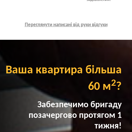
Переглянути написані від руки відгуки
Ваша квартира більша
2
60 м
?
Забезпечимо бригаду
позачергово протягом 1
тижня!