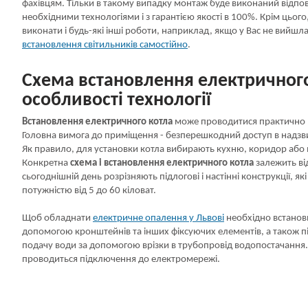
фахівцям. Тільки в такому випадку монтаж буде виконаний відпо
необхідними технологіями і з гарантією якості в 100%. Крім цього
виконати і будь-які інші роботи, наприклад, якщо у Вас не вийшл
встановлення світильників самостійно
.
Схема встановлення електричного
особливості технології
Встановлення електричного котла
може проводитися практично в 
Головна вимога до приміщення - безперешкодний доступ в надзв
Як правило, для установки котла вибирають кухню, коридор або 
Конкретна
схема і встановлення електричного котла
залежить від
сьогоднішній день розрізняють підлогові і настінні конструкції, як
потужністю від 5 до 60 кіловат.
Щоб обладнати
електричне опалення у Львові
необхідно встанови
допомогою кронштейнів та інших фіксуючих елементів, а також п
подачу води за допомогою врізки в трубопровід водопостачання.
проводиться підключення до електромережі.