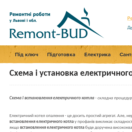
Р
Ди
Під ключ
Підготовка
Електрика
Сант
Схема і установка електричного
Схема і встановлення електричного котла
- складна процеду
Електричний котел опалення - це досить простий агрегат. Але, не
встановлення електричного котла
у профанів викликає складност
якщо
встановлення електричного котла
буде доручена висококв