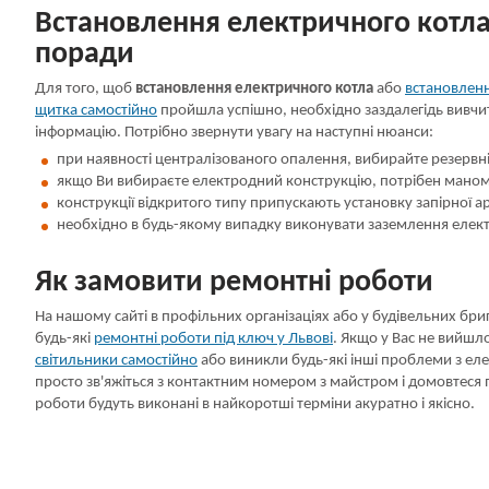
Встановлення електричного котла
поради
Для того, щоб
встановлення електричного котла
або
встановлен
щитка самостійно
пройшла успішно, необхідно заздалегідь вивчи
інформацію. Потрібно звернути увагу на наступні нюанси:
при наявності централізованого опалення, вибирайте резервні
якщо Ви вибираєте електродний конструкцію, потрібен маном
конструкції відкритого типу припускають установку запірної а
необхідно в будь-якому випадку виконувати заземлення елек
Як замовити ремонтні роботи
На нашому сайті в профільних організаціях або у будівельних бр
будь-які
ремонтні роботи під ключ у Львові
. Якщо у Вас не вийшл
світильники самостійно
або виникли будь-які інші проблеми з ел
просто зв'яжіться з контактним номером з майстром і домовтеся пр
роботи будуть виконані в найкоротші терміни акуратно і якісно.