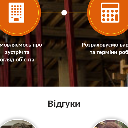
мовляємось про
Розраховуємо вар
зустріч та
та терміни роб
огляд об`єкта
Відгуки