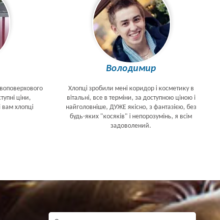
Володимир
двоповерхового
Хлопці зробили мені коридор і косметику в
тупні ціни,
вітальні, все в терміни, за доступною ціною і
і вам хлопці
найголовніше, ДУЖЕ якісно, з фантазією, без
будь-яких "косяків" і непорозумінь, я всім
задоволений.