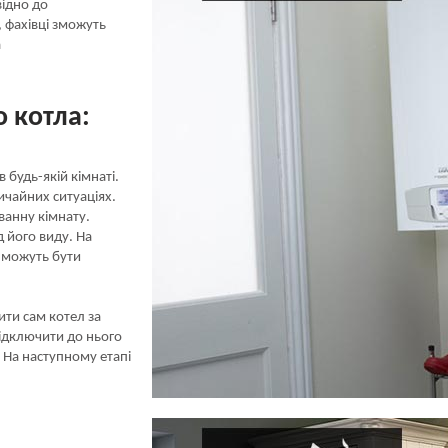
відно до
, фахівці зможуть
а
 котла:
будь-якій кімнаті.
ичайних ситуаціях.
ванну кімнату.
 його виду. На
і можуть бути
ти сам котел за
ідключити до нього
 На наступному етапі