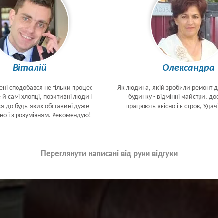
Віталій
Олександра
ені сподобався не тільки процес
Як людина, якій зробили ремонт 
 й самі хлопці, позитивні люди і
будинку - відмінні майстри, дос
ся до будь-яких обставині дуже
працюють якісно і в строк, Удач
но і з розумінням. Рекомендую!
Переглянути написані від руки відгуки