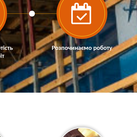
тість
Розпочинаємо роботу
іт