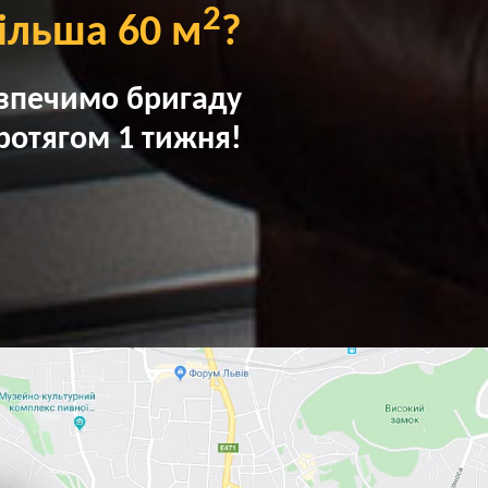
2
ільша 60 м
?
зпечимо бригаду
ротягом 1 тижня!