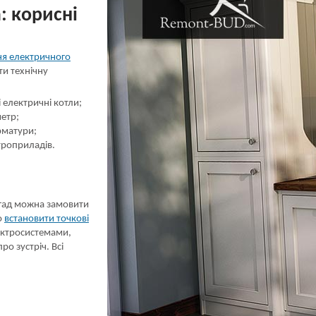
: корисні
ня електричного
ти технічну
 електричні котли;
етр;
рматури;
троприладів.
игад можна замовити
о
встановити точкові
ектросистемами,
о зустріч. Всі