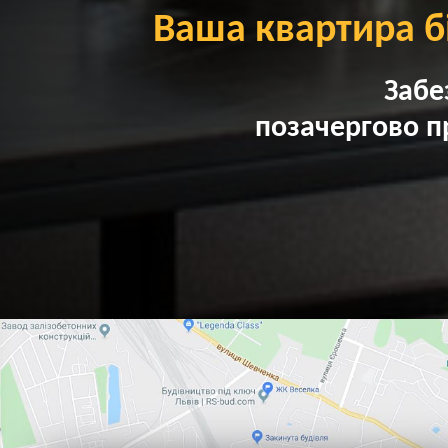
Ваша квартира б
Забе
позачергово п