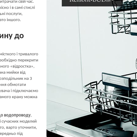
итрачати свій час.
сно і в самі стислі
ьні послуги,
гато іншого.
ину до
істкого і тривалого
необхідно перекрити
ьного «відростка»,
ана мийки від
озподільник на 3
ення обмотати
увача і підключаємо
 самого крану можна
до водопроводу
,
ті сучасних моделей
го, варто уточнити,
ередньо під