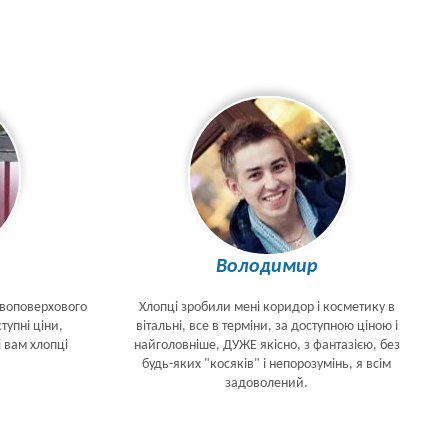
Володимир
двоповерхового
Хлопці зробили мені коридор і косметику в
тупні ціни,
вітальні, все в терміни, за доступною ціною і
і вам хлопці
найголовніше, ДУЖЕ якісно, з фантазією, без
будь-яких "косяків" і непорозумінь, я всім
задоволений.