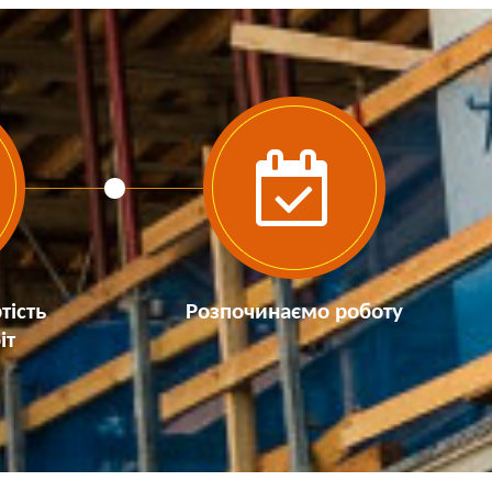
тість
Розпочинаємо роботу
іт