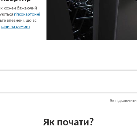
ких кожен бажаючий
туються
гіпсокартонні
дьте впевнені, що всі
,
ціни на ремонт
Як підключити
Як почати?