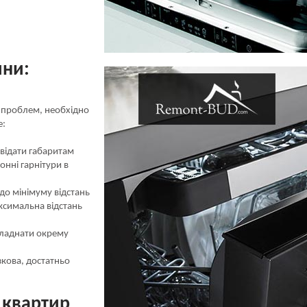
ни:
проблем, необхідно
е:
відати габаритам
хонні гарнітури в
до мінімуму відстань
ксимальна відстань
бладнати окрему
зкова, достатньо
 квартир