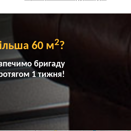
2
ільша 60 м
?
зпечимо бригаду
ротягом 1 тижня!