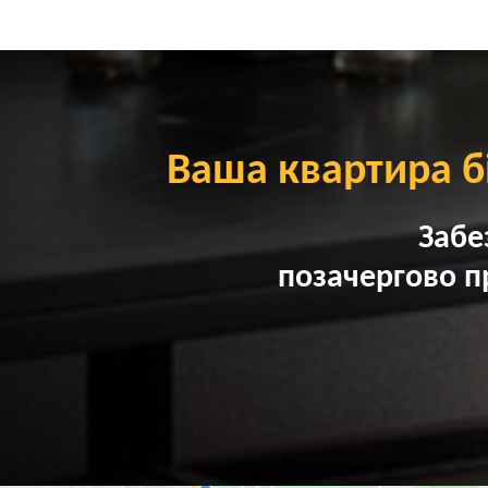
Ваша квартира б
Забе
позачергово п