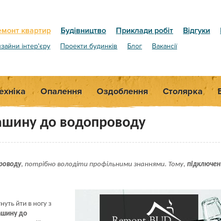
емонт квартир
Будівництво
Приклади робіт
Відгуки
зайни інтер'єру
Проекти будинків
Блог
Вакансії
ехніка
Опалення
Оздоблення
Столярка
ашину до водопроводу
роводу
, потрібно володіти профільними знаннями. Тому,
підключен
уть йти в ногу з
ашину до