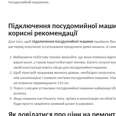
посудомийній машиною.
Підключення посудомийної маши
корисні рекомендації
Для того, щоб
підключення посудомийної машини
пройшло без 
ще перед покупкою устаткування продумати деякі нюанси. А сам
Вибираючи побутову техніку врахуйте, що вона повинна відпо
вашої кухні, а також іншої побутової техніки. Багато сучасні ку
своїй конструкції мають місце для посудомийної машини.
Щоб пристрій працював якомога довше, необхідно скоротити 
між каналізацією і зливної системи посудомийної машини. Ма
не повинна перевищувати 150 см.
Поруч з місцем установки посудомийної машини найкраще о
розетку.
Якщо машина настільного типу, врізка в каналізацію не обов'я
буде просто закріпити зливний шланг в раковині.
Як довідатися про ціни на ремонт