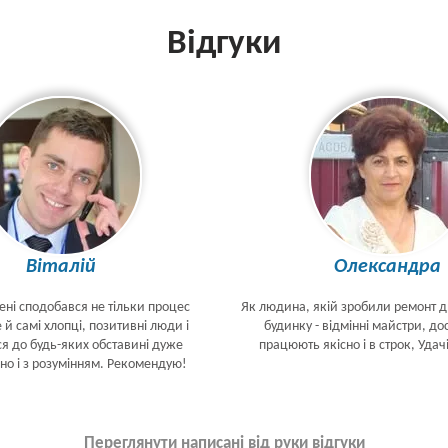
Відгуки
Віталій
Олександра
ені сподобався не тільки процес
Як людина, якій зробили ремонт 
 й самі хлопці, позитивні люди і
будинку - відмінні майстри, дос
ся до будь-яких обставині дуже
працюють якісно і в строк, Удач
но і з розумінням. Рекомендую!
Переглянути написані від руки відгуки