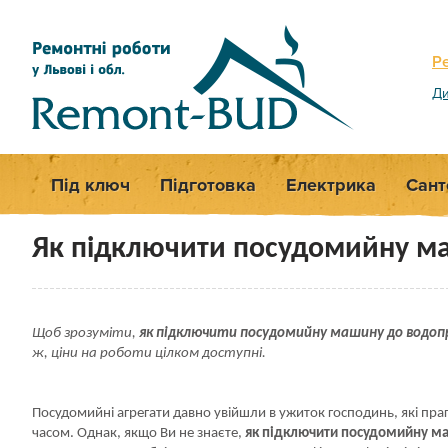
Р
Ди
Під ключ
Підготовка
Електрика
Сант
Як підключити посудомийну м
Щоб зрозуміти,
як підключити посудомийну машину до водоп
ж, ціни на роботи цілком доступні.
Посудомийні агрегати давно увійшли в ужиток господинь, які прагн
часом. Однак, якщо Ви не знаєте,
як підключити посудомийну м