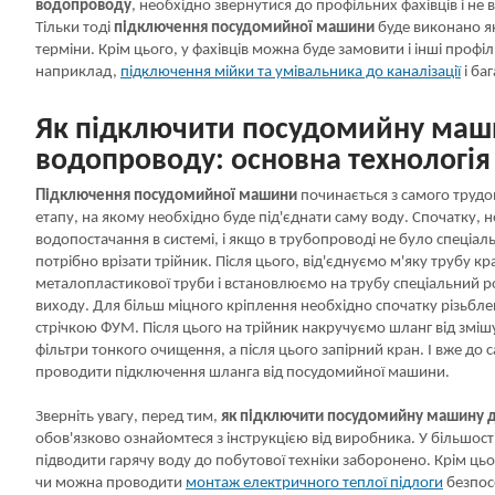
водопроводу
, необхідно звернутися до профільних фахівців і не в
Тільки тоді
підключення посудомийної машини
буде виконано які
терміни. Крім цього, у фахівців можна буде замовити і інші профіл
наприклад,
підключення мійки та умівальника до каналізації
і ба
Як підключити посудомийну маш
водопроводу: основна технологія
Підключення посудомийної машини
починається з самого трудом
етапу, на якому необхідно буде під'єднати саму воду. Спочатку, 
водопостачання в системі, і якщо в трубопроводі не було спеціал
потрібно врізати трійник. Після цього, від'єднуємо м'яку трубу кр
металопластикової труби і встановлюємо на трубу спеціальний р
виходу. Для більш міцного кріплення необхідно спочатку різьбл
стрічкою ФУМ. Після цього на трійник накручуємо шланг від зміш
фільтри тонкого очищення, а після цього запірний кран. І вже до
проводити підключення шланга від посудомийної машини.
Зверніть увагу, перед тим,
як підключити посудомийну машину 
обов'язково ознайомтеся з інструкцією від виробника. У більшос
підводити гарячу воду до побутової техніки заборонено. Крім цьо
чи можна проводити
монтаж електричного теплої підлоги
безпос