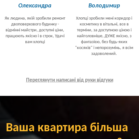
Олександра
Володимир
Як людина, якій зробили ремонт
Хлопці зробили мені коридор і
двоповерхового будинку -
косметику в вітальні, все в
відмінні майстри, доступні ціни,
терміни, за доступною ціною і
працюють якісно і в строк, Удачі
найголовніше, ДУЖЕ якісно, з
вам хлопці
фантазією, без будь-яких
"косяків" і непорозумінь, я всім
задоволений.
Переглянути написані від руки відгуки
Ваша квартира більша