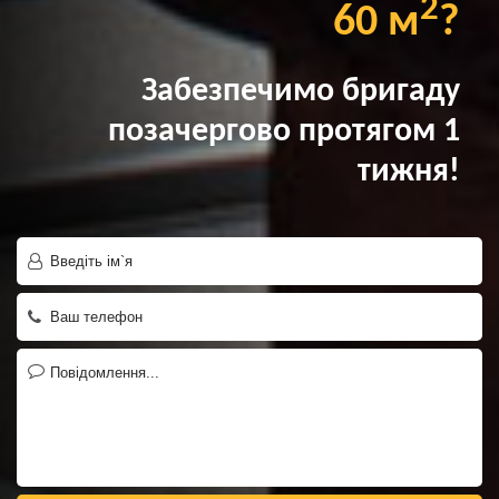
2
60 м
?
Забезпечимо бригаду
позачергово протягом 1
тижня!