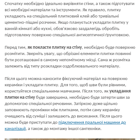
Спочатку необхідно ідеально вирівняти стіни, а також підготувати
всі необхідні матеріали та інструменти. Як правило, плитку
укладають на спеціальний плитковий клей або тривіальні
цементно-піщані розчини. Якщо планується укладати плитку у
ванній кімнаті або кухні, обов'язково заздалегідь обробіть
підготовлену поверхню спеціальної антисептичної ґрунтовкою.
Перед тим,
як покласти плитку на стіну
, необхідно буде поверхню
розмітити. Зверніть увагу, що обрізані елементи плитки повинні
бути розташовані в самому непомітному місці. Сама ж розмітка
залежить від типу розкладки оздоблювального матеріалу.
Після цього можна наносити фіксуючий матеріал на поверхню
кераміки і укладати плитку. Для того, щоб шви були рівними,
користуйтеся спеціальними маячками. Після того, як
укладання
плитки на стіну
буде завершена, необхідно буде затерти шви за
допомогою спеціальної речовини. Затіркою дуже щільно
заповнюють проміжки між плитками, потім саму кераміку
очищають від суміші і залишають до висихання. Після цього
можна буде приступати до
підключення пральної машини до
каналізації
, а також до монтажу іншої сантехніки.